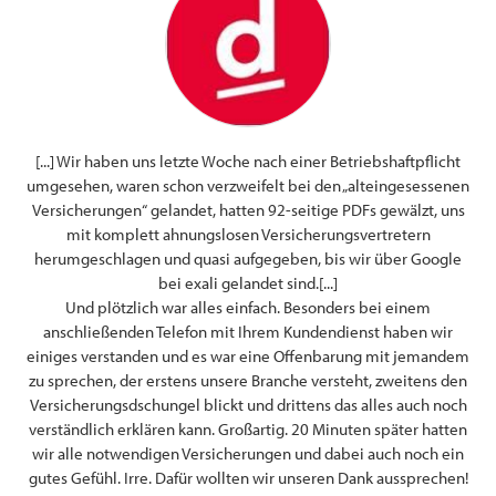
en
[...] Wir haben uns letzte Woche nach einer Betriebshaftpflicht
F
n im
umgesehen, waren schon verzweifelt bei den „alteingesessenen
den,
Versicherungen“ gelandet, hatten 92-seitige PDFs gewälzt, uns
mit komplett ahnungslosen Versicherungsvertretern
Ze
herumgeschlagen und quasi aufgegeben, bis wir über Google
bei exali gelandet sind.[...]
Und plötzlich war alles einfach. Besonders bei einem
anschließenden Telefon mit Ihrem Kundendienst haben wir
n
einiges verstanden und es war eine Offenbarung mit jemandem
zu sprechen, der erstens unsere Branche versteht, zweitens den
Versicherungsdschungel blickt und drittens das alles auch noch
verständlich erklären kann. Großartig. 20 Minuten später hatten
wir alle notwendigen Versicherungen und dabei auch noch ein
gutes Gefühl. Irre. Dafür wollten wir unseren Dank aussprechen!