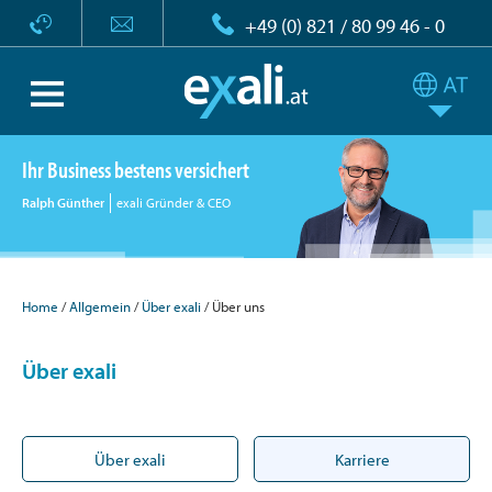
+49 (0) 821 / 80 99 46 - 0
Ihr Business bestens versichert
Ralph Günther
exali Gründer & CEO
Home
Allgemein
Über exali
Über uns
Über exali
Über exali
Karriere