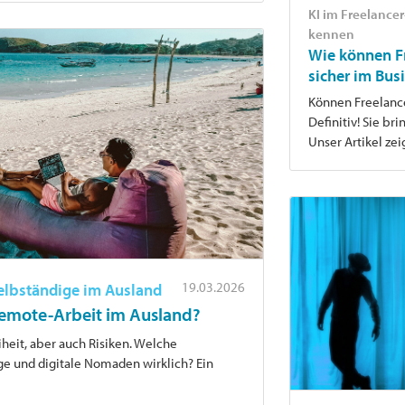
KI im Freelance
kennen
Wie können Fr
sicher im Bus
Können Freelancer
Definitiv! Sie br
Unser Artikel zei
19.03.2026
Selbständige im Ausland
 Remote-Arbeit im Ausland?
heit, aber auch Risiken. Welche
e und digitale Nomaden wirklich? Ein