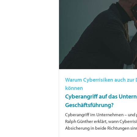
Warum Cyberrisiken auch zur
können
Cyberangriff auf das Unter
Geschäftsführung?
Cyberangriff im Unternehmen – und pl
Ralph Günther erklärt, wann Cyberr
Absicherung in beide Richtungen sinnv