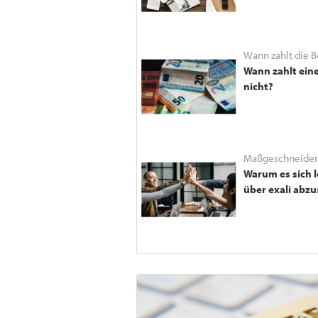
Wann zahlt die B
Wann zahlt ein
nicht?
Maßgeschneidert
Warum es sich l
über exali abzu