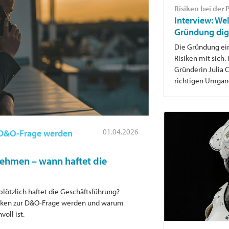
Risiken bei der
Interview: Wel
Gründung digi
Die Gründung ein
Risiken mit sich
Gründerin Julia 
richtigen Umgan
01.04.2026
 D&O-Frage werden
nehmen – wann haftet die
ötzlich haftet die Geschäftsführung?
isiken zur D&O-Frage werden und warum
oll ist.