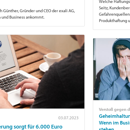
Welche Haftungsr
Seitz, Kundenbera
ph Günther, Gründer und CEO der exali AG,
Gefahrenquellen
en und Business ankommt.
Produkthaftung 
Verstoß gegen 
Geheimhaltun
03.07.2023
Wenn im Busin
rung sorgt für 6.000 Euro
stehen