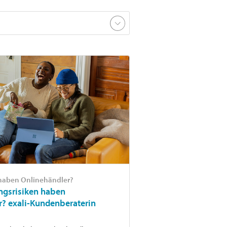
 haben Onlinehändler?
ngsrisiken haben
r? exali-Kundenberaterin