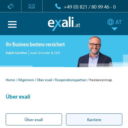
+49 (0) 821 / 80 99 46 - 0
Ihr Business bestens versichert
Ralph Günther
exali Gründer & CEO
Home
Allgemein
Über exali
Kooperationspartner
freelancermap
Über exali
Über exali
Karriere