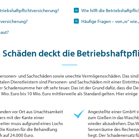
triebshaftpflichtversicherung?
Wie hilft die Betriebshaftpfli
htversicherung?
Häufige Fragen – von „w“ wie „
baut?
 Schäden deckt die Betriebshaftpfl
 Personen- und Sachschäden sowie unechte Vermögensschäden. Das sind 
alen Dienstleistern sind Personen- und Sachschäden mit einer Eintritts
der Schadensumme her oft sehr teuer. Das ist der Grund dafür, dass die
Mio. Euro bis 10 Mio. Euro mittlerweile als Standard gelten. Hier einige
Kunden vor Ort aus Unachtsamkeit
Angestellte einer GmbH s
ers mit der Kante einer
zum Gießen in das Wasch
rbeiter muss aufgrund eines Lochs
wieder abzudrehen. Das Wa
Die Kosten für die Behandlung
Serverräume des Rechenze
h auf 24.000 Euro.
liegt. Der Schadenersatz 