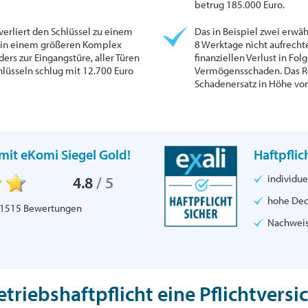
betrug 185.000 Euro.
erliert den Schlüssel zu einem
Das in Beispiel zwei erwä
h in einem größeren Komplex
8 Werktage nicht aufrecht
ers zur Eingangstüre, aller Türen
finanziellen Verlust in Fo
lüsseln schlug mit 12.700 Euro
Vermögensschaden. Das R
Schadenersatz in Höhe von
mit eKomi Siegel Gold!
Haftpflic
individue
4.8
/
5
hohe De
1515
Bewertungen
Nachweis 
Betriebshaftpflicht eine Pflichtvers