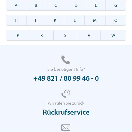
A
B
C
D
E
G
H
I
K
L
M
O
P
R
S
V
W
Sie benötigen Hilfe?
+49 821 / 80 99 46 - 0
Wir rufen Sie zurück
Rückrufservice