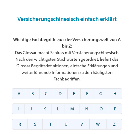
Versicherungschinesisch einfach erklärt
Wichtige Fachbegriffe aus der Versicherungswelt von A
bis Z:
Das Glossar macht Schluss mit Versicherungschinesisch.
Nach den wichtigsten Stichworten geordnet, liefert das
Glossar Begriffsdefinitionen, einfache Erklärungen und
weiterführende Informationen zu den häufigsten
Fachbegriffen.
A
B
C
D
E
F
G
H
I
J
K
L
M
N
O
P
R
S
T
U
V
W
Z