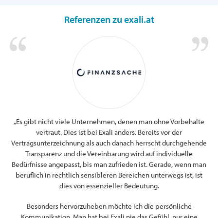
Referenzen zu exali.at
„Es gibt nicht viele Unternehmen, denen man ohne Vorbehalte
g.
Ic
vertraut. Dies ist bei Exali anders. Bereits vor der
s.
s
Vertragsunterzeichnung als auch danach herrscht durchgehende
und
Transparenz und die Vereinbarung wird auf individuelle
n.
Bedürfnisse angepasst, bis man zufrieden ist. Gerade, wenn man
ung
beruflich in rechtlich sensibleren Bereichen unterwegs ist, ist
Web
dies von essenzieller Bedeutung.
für
und
Besonders hervorzuheben möchte ich die persönliche
Kommunikation. Man hat bei Exali nie das Gefühl, nur eine