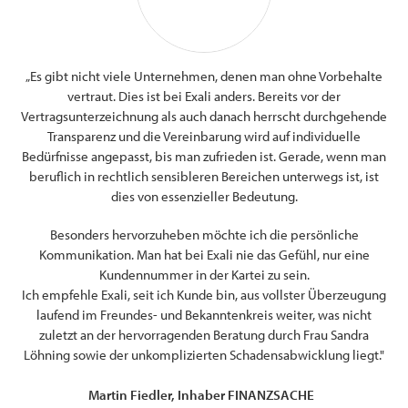
„Es gibt nicht viele Unternehmen, denen man ohne Vorbehalte
g.
Ic
vertraut. Dies ist bei Exali anders. Bereits vor der
s.
s
Vertragsunterzeichnung als auch danach herrscht durchgehende
und
Transparenz und die Vereinbarung wird auf individuelle
n.
Bedürfnisse angepasst, bis man zufrieden ist. Gerade, wenn man
ung
beruflich in rechtlich sensibleren Bereichen unterwegs ist, ist
Web
dies von essenzieller Bedeutung.
für
und
Besonders hervorzuheben möchte ich die persönliche
Kommunikation. Man hat bei Exali nie das Gefühl, nur eine
Kundennummer in der Kartei zu sein.
Ich empfehle Exali, seit ich Kunde bin, aus vollster Überzeugung
laufend im Freundes- und Bekanntenkreis weiter, was nicht
zuletzt an der hervorragenden Beratung durch Frau Sandra
ten
Löhning sowie der unkomplizierten Schadensabwicklung liegt."
l
Martin Fiedler, Inhaber FINANZSACHE