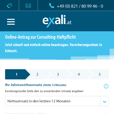
+49 (0) 821 / 80 99 46 - 0
Online-Antrag zur Consulting-Haftpflicht
Jetzt schnell und einfach online beantragen. Versicherungsschutz in
Echtzeit.
1
2
3
4
5
Ihr Jahresnettoumsatz
(letzte 12 Monate)
Existenzgründer bitte den zu erwartenden Umsatz angeben
Existenzgründernachlass