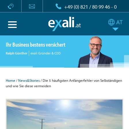
+49 (0) 821 / 80 99 46 - 0
Ihr Business bestens versichert
Ralph Günther
exali Gründer & CEO
Home
/
News&Stories
/ Die 5 häufigsten Anfängerfehler von Selbständigen
und wie Sie diese vermeiden