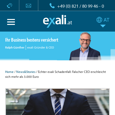
+49 (0) 821 / 80 99 46 - 0
Ihr Business bestens versichert
Ralph Günther
exali Gründer & CEO
Home
/
News&Stories
/ Echter exali Schadenfall: Falscher CEO erschleicht
sich mehr als 3.000 Euro