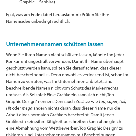
Graphic + Saphire)
Egal, was am Ende dabei herauskommt: Prüfen Sie Ihre
Namensidee unbedingt rechtlich.
Unternehmensnamen schützen lassen
Wenn Sie Ihren Namen nicht schützen lassen, könnte ihn jeder
Konkurrent ungestraft verwenden. Damit Ihr Name überhaupt
geschützt werden kann, sollten Sie darauf achten, dass dieser
nicht beschreibend ist. Denn obwohl es verlockend ist, schon im
Namen zu verraten, was Ihr Unternehmen anbietet, sind
beschreibende Namen nicht vom Schutz des Markenrechts
umfasst. Als Beispiel: Ein:e Grafiker:in kann sich nicht „Top
Graphic Design“ nennen. Denn auch Zusätze wie
top
,
super
,
toll
,
Hit
oder
mega
ändern nichts daran, dass dieser Name nur die
Arbeit eines normalen Grafikers beschreibt. Damit jede:r
Grafiker:in seine:ihre Tätigkeit beschreiben kann ohne gleich
eine Abmahnung vom Wettbewerber „Top Graphic Design“ zu
riskieren, sind Unternehmensnamen mit Beschreibungen