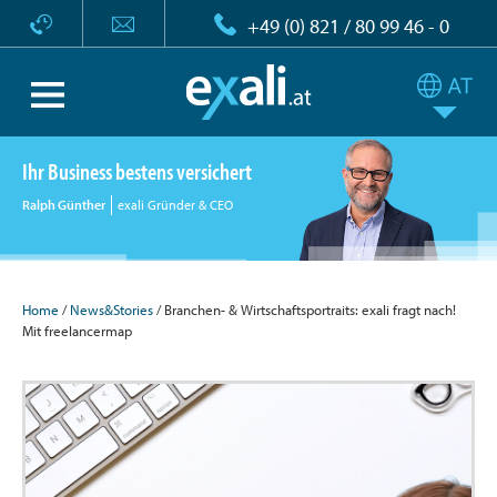
+49 (0) 821 / 80 99 46 - 0
Ihr Business bestens versichert
Ralph Günther
exali Gründer & CEO
Home
/
News&Stories
/ Branchen- & Wirtschaftsportraits: exali fragt nach!
Mit freelancermap