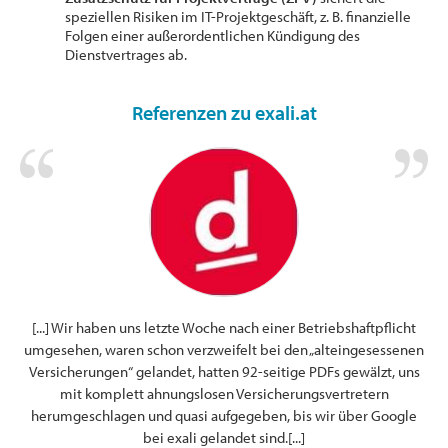
speziellen Risiken im IT-Projektgeschäft, z. B. finanzielle
Folgen einer außerordentlichen Kündigung des
Dienstvertrages ab.
Referenzen zu exali.at
en
[...] Wir haben uns letzte Woche nach einer Betriebshaftpflicht
F
n im
umgesehen, waren schon verzweifelt bei den „alteingesessenen
den,
Versicherungen“ gelandet, hatten 92-seitige PDFs gewälzt, uns
mit komplett ahnungslosen Versicherungsvertretern
Ze
herumgeschlagen und quasi aufgegeben, bis wir über Google
bei exali gelandet sind.[...]