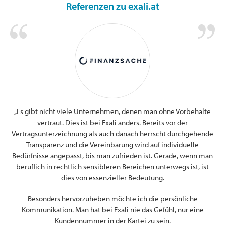
Referenzen zu exali.at
„Es gibt nicht viele Unternehmen, denen man ohne Vorbehalte
g.
Ic
vertraut. Dies ist bei Exali anders. Bereits vor der
s.
s
Vertragsunterzeichnung als auch danach herrscht durchgehende
und
Transparenz und die Vereinbarung wird auf individuelle
n.
Bedürfnisse angepasst, bis man zufrieden ist. Gerade, wenn man
ung
beruflich in rechtlich sensibleren Bereichen unterwegs ist, ist
Web
dies von essenzieller Bedeutung.
für
und
Besonders hervorzuheben möchte ich die persönliche
Kommunikation. Man hat bei Exali nie das Gefühl, nur eine
Kundennummer in der Kartei zu sein.