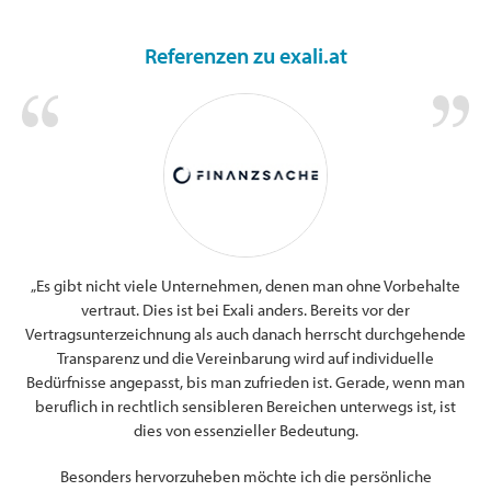
Referenzen zu exali.at
„Es gibt nicht viele Unternehmen, denen man ohne Vorbehalte
g.
Ic
vertraut. Dies ist bei Exali anders. Bereits vor der
s.
s
Vertragsunterzeichnung als auch danach herrscht durchgehende
und
Transparenz und die Vereinbarung wird auf individuelle
n.
Bedürfnisse angepasst, bis man zufrieden ist. Gerade, wenn man
ung
beruflich in rechtlich sensibleren Bereichen unterwegs ist, ist
Web
dies von essenzieller Bedeutung.
für
und
Besonders hervorzuheben möchte ich die persönliche