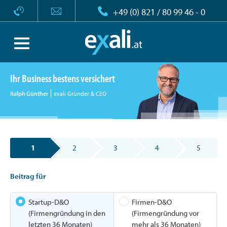
+49 (0) 821 / 80 99 46 - 0
Ihr Business bestens versichert
Ralph Günther
exali Gründer & CEO
1
2
3
4
5
Beitrag für
Startup-D&O
Firmen-D&O
(Firmengründung in den
(Firmengründung vor
letzten 36 Monaten)
mehr als 36 Monaten)