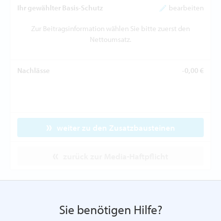
Ihr gewählter Basis-Schutz
bearbeiten
Zur Beitragsinformation wählen Sie bitte zuerst den
Nettoumsatz.
Nachlässe
-0,00 €
weiter zu den Zusatzbausteinen
zurück zur Media-Haftpflicht
Sie benötigen Hilfe?