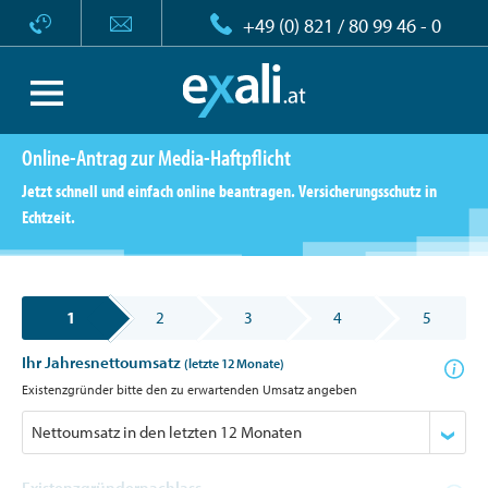
+49 (0) 821 / 80 99 46 - 0
Online-Antrag zur Media-Haftpflicht
Jetzt schnell und einfach online beantragen. Versicherungsschutz in
Echtzeit.
1
2
3
4
5
Ihr Jahresnettoumsatz
(letzte 12 Monate)
Existenzgründer bitte den zu erwartenden Umsatz angeben
Existenzgründernachlass