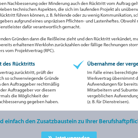
eben Nachbesserung oder Minderung auch den Rücktritt vom Auftrag gel
g: Neben technischen Aspekten, die sich im laufenden Projekt als unüber
Rücktritt führen können, z. B. fehlende oder zu wenig Kommunikation,
bers aufgrund eines unpräzisen Pflichten- und Lastenheftes. Obwohl 
Dienstleister dafür verantwortlich gemacht.
den Gründen dann die Reißleine zieht und den Rücktritt verkündet, mus
eits erhaltenen Werklohn zurückzahlen oder fällige Rechnungen stornie
rs vom Projektvertrag (RPC).
 des Rücktritts
Übernahme der verg
rtrag zurücktritt, prüft der
Im Falle eines berechtigt
lich so schwerwiegende Gründe
Werkvertrag übernimmt de
rch den Auftraggeber rechtmäßig
Aufwendungen für bereits 
e der Auftraggeber vor diesem
Mitarbeitern und Subunte
rmals die Möglichkeit der
vergeblichen Aufwendunge
Nachbesserung gegeben haben.
(z. B. für Dienstreisen).
nd einfach den Zusatzbaustein zu Ihrer Berufshaftpfl
Jetzt upgraden