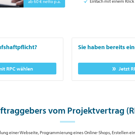
Einfach mit einem Klick
ab 60 € netto p.a.
fshaftpflicht?
Sie haben bereits ein
 mit RPC wählen
Jetzt 
uftraggebers vom Projektvertrag (RP
tellung einer Webseite, Programmierung eines Online-Shops, Erstellen e