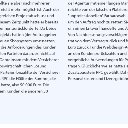
tellte sie aber nach mehreren
der Agentur mit einer langen Mäng
s nicht mehr möglich ist. Auch der
reichte von der falschen Platzieru
greichen Projektabschluss und
"unprofessionellen" Farbauswahl.
diesem Zeitpunkt hatte er bereits
um den Auftrag noch zu retten: Sie
 er nun zurückforderte. Da beide
um einen Entwurf handelte und Ä
rojekts hatten (der Auftraggeber
Von Nachbesserungsvorschlägen w
 neuen Shopsystem umzusetzen,
trat von dem Vertrag zurück und 
ss die Anforderungen des Kunden
Euro zurück. Für die Webdesign-A
len Parteien daran, es nicht auf
an den Kunden zurückzahlen und 
. Gemeinsam mit dem Versicherer
vergebliche Aufwendungen für P
bswirtschaftlichen Lösung
tragen. Glücklicherweise hatte si
Parteien bezahlte der Versicherer
Zusatzbaustein RPC gewählt. Dahe
 RPC die Hälfte der Summe, die
Personalkosten und Lizenzgebühr
hatte, also 50.000 Euro. Die
 dem Kunden die anderen 50