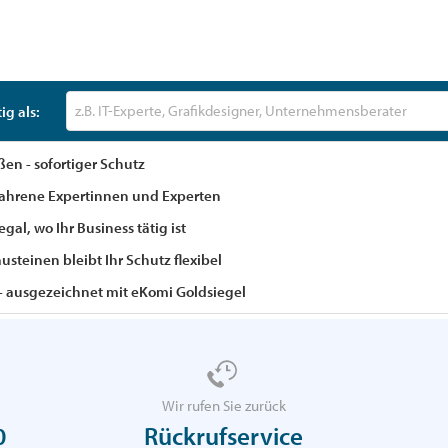
tigkeit eintragen und passende Berufshaftpflicht fin
ig als:
ßen - sofortiger Schutz
fahrene Expertinnen und Experten
gal, wo Ihr Business tätig ist
steinen bleibt Ihr Schutz flexibel
 ausgezeichnet mit eKomi Goldsiegel
Wir rufen Sie zurück
0
Rückrufservice