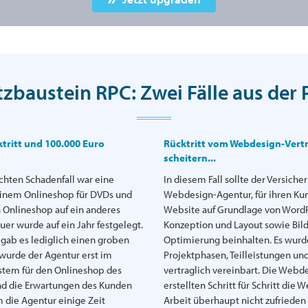
zbaustein RPC: Zwei Fälle aus der 
tritt und 100.000 Euro
Rücktritt vom Webdesign-Vertr
scheitern...
hten Schadenfall war eine
In diesem Fall sollte der Versich
 einem Onlineshop für DVDs und
Webdesign-Agentur, für ihren Ku
n Onlineshop auf ein anderes
Website auf Grundlage von WordPre
er wurde auf ein Jahr festgelegt.
Konzeption und Layout sowie Bil
, gab es lediglich einen groben
Optimierung beinhalten. Es wurd
wurde der Agentur erst im
Projektphasen, Teilleistungen und 
ystem für den Onlineshop des
vertraglich vereinbart. Die Webd
nd die Erwartungen des Kunden
erstellten Schritt für Schritt die
m die Agentur einige Zeit
Arbeit überhaupt nicht zufrieden 