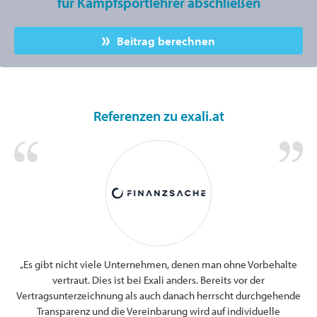
für Kampfsportlehrer abschließen
Beitrag berechnen
Referenzen zu exali.at
„Es gibt nicht viele Unternehmen, denen man ohne Vorbehalte
g.
Ic
vertraut. Dies ist bei Exali anders. Bereits vor der
s.
s
Vertragsunterzeichnung als auch danach herrscht durchgehende
und
Transparenz und die Vereinbarung wird auf individuelle
n.