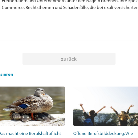
Freiberuflern und Unternehmern unter den Nägeln brennen. Ihre Spezia
Commerce, Rechtsthemen und Schadenfälle, die bei exali versicherten 
zurück
ssieren
as macht eine Berufshaftpflicht
Offene Berufsbilddeckung: Wie