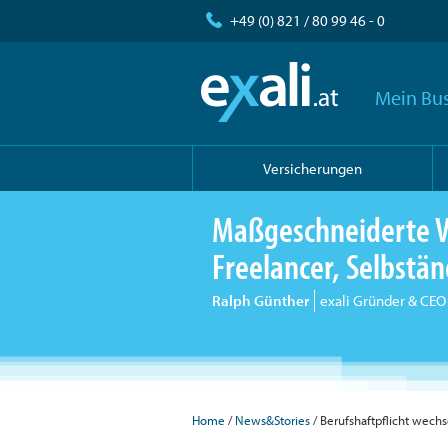
+49 (0) 821 / 80 99 46 - 0
Mein Bus
Versicherungen
Maßgeschneiderte V
Freelancer, Selbst
Ralph Günther
exali Gründer & CEO
Home
/
News&Stories
/ Berufshaftpflicht wech