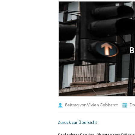
B
Beitrag von Vivien Gebhardt
Don
Zurück zur Übersicht
Schlechter Service, überteuerte Prämi