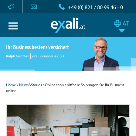
+49 (0) 821 / 80 99 46 - 0
Ihr Business bestens versichert
Ralph Günther
exali Gründer & CEO
Home
/
News&Stories
/ Onlineshop eröffnen: So bringen Sie Ihr Business
online