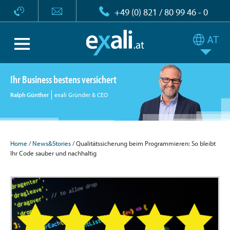
+49 (0) 821 / 80 99 46 - 0
Ihr Business bestens versichert
Ralph Günther
exali Gründer & CEO
Home
/
News&Stories
/ Qualitätssicherung beim Programmieren: So bleibt
Ihr Code sauber und nachhaltig