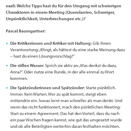
exali: Welche Tipps hast du für den Umgang mit schwierigen
Charakteren in einem Meeting (Querulanten, Schweiger,
Unpünktlichkeit, Unterbrechungen etc.)?
Pascal Baumgartner:
Die Kritikerinnen und Kritiker mit Haltung:
Gib ihnen
Verantwortung: „Klingt, als hättest du eine starke Meinung dazu
– hast du einen Lösungsvorschlag?“
Die stillen Wasser:
Sprich sie aktiv an: „Was denkst du dazu,
Anna?“. Oder nutze eine Runde, in der alle einmal zu Wort
kommen.
Die Spätzünderinnen und Spätzünder:
Starte pünktlich.
Immer. Kein Warten. Wer zu spät kommt, steigt eben
mittendrin ein. Sowas lernt man schneller als man denkt. Und
wenn das nicht funktioniert, mach den pünktlichen Meeting-
Start zu einem Agreement. Das hat den Vorteil, dass du nach
ein paar Wochen fragen kannst, wie gut das umgesetzt wurde
und ob alle Beteiligten weiterhin daran festhalten möchten.