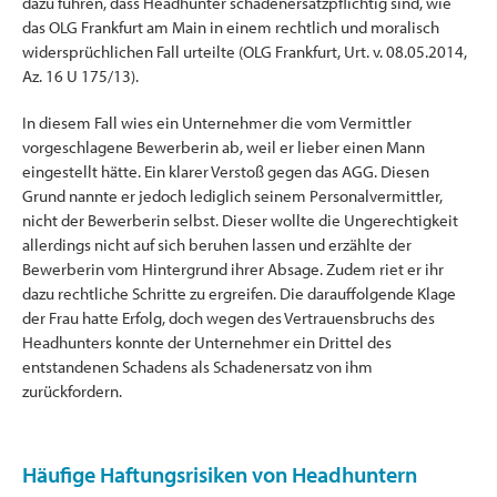
dazu führen, dass Headhunter schadenersatzpflichtig sind, wie
das OLG Frankfurt am Main in einem rechtlich und moralisch
widersprüchlichen Fall urteilte (OLG Frankfurt, Urt. v. 08.05.2014,
Az. 16 U 175/13).
In diesem Fall wies ein Unternehmer die vom Vermittler
vorgeschlagene Bewerberin ab, weil er lieber einen Mann
eingestellt hätte. Ein klarer Verstoß gegen das AGG. Diesen
Grund nannte er jedoch lediglich seinem Personalvermittler,
nicht der Bewerberin selbst. Dieser wollte die Ungerechtigkeit
allerdings nicht auf sich beruhen lassen und erzählte der
Bewerberin vom Hintergrund ihrer Absage. Zudem riet er ihr
dazu rechtliche Schritte zu ergreifen. Die darauffolgende Klage
der Frau hatte Erfolg, doch wegen des Vertrauensbruchs des
Headhunters konnte der Unternehmer ein Drittel des
entstandenen Schadens als Schadenersatz von ihm
zurückfordern.
Häufige Haftungsrisiken von Headhuntern