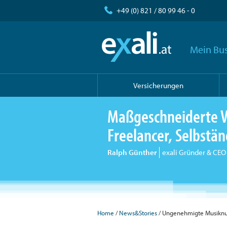
+49 (0) 821 / 80 99 46 - 0
Mein Bus
Versicherungen
Maßgeschneiderte V
Freelancer, Selbst
Ralph Günther
exali Gründer & CEO
Home
/
News&Stories
/ Ungenehmigte Musiknut