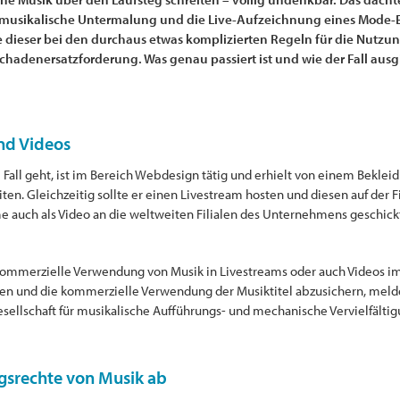
musikalische Untermalung und die Live-Aufzeichnung eines Mode-Eve
te dieser bei den durchaus etwas komplizierten Regeln für die Nutzu
chadenersatzforderung. Was genau passiert ist und wie der Fall ausgi
nd Videos
m Fall geht, ist im Bereich Webdesign tätig und erhielt von einem Bekl
iten. Gleichzeitig sollte er einen Livestream hosten und diesen auf de
e auch als Video an die weltweiten Filialen des Unternehmens geschickt
ie kommerzielle Verwendung von Musik in Livestreams oder auch Videos i
n und die kommerzielle Verwendung der Musiktitel abzusichern, melde
ellschaft für musikalische Aufführungs- und mechanische Vervielfälti
gsrechte von Musik ab