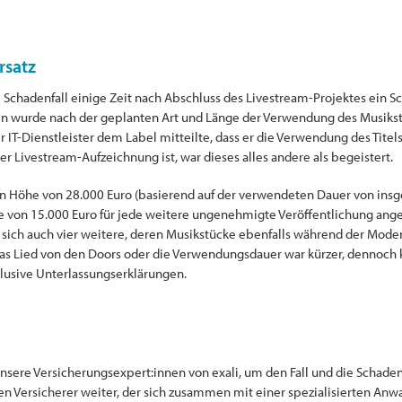
rsatz
em Schadenfall einige Zeit nach Abschluss des Livestream-Projektes ein 
in wurde nach der geplanten Art und Länge der Verwendung des Musikstü
er IT-Dienstleister dem Label mitteilte, dass er die Verwendung des Tit
er Livestream-Aufzeichnung ist, war dieses alles andere als begeistert.
 in Höhe von 28.000 Euro (basierend auf der verwendeten Dauer von in
afe von 15.000 Euro für jede weitere ungenehmigte Veröffentlichung an
 sich auch vier weitere, deren Musikstücke ebenfalls während der Mo
das Lied von den Doors oder die Verwendungsdauer war kürzer, dennoch
lusive Unterlassungserklärungen.
 unsere Versicherungsexpert:innen von exali, um den Fall und die Schad
n Versicherer weiter, der sich zusammen mit einer spezialisierten Anw