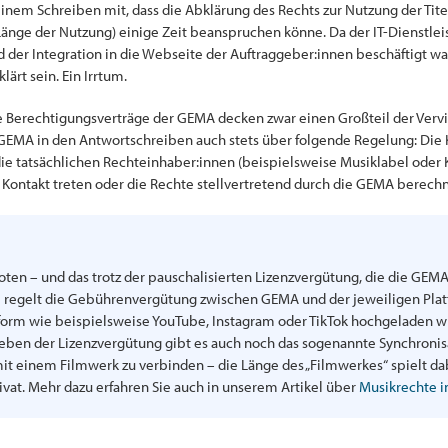
einem Schreiben mit, dass die Abklärung des Rechts zur Nutzung der Tite
 Länge der Nutzung) einige Zeit beanspruchen könne. Da der IT-Dienstle
der Integration in die Webseite der Auftraggeber:innen beschäftigt war,
rt sein. Ein Irrtum.
Die Berechtigungsverträge der GEMA decken zwar einen Großteil der Verv
ie GEMA in den Antwortschreiben auch stets über folgende Regelung: Di
 tatsächlichen Rechteinhaber:innen (beispielsweise Musiklabel oder
n Kontakt treten oder die Rechte stellvertretend durch die GEMA berech
boten – und das trotz der pauschalisierten Lizenzvergütung, die die GEM
 regelt die Gebührenvergütung zwischen GEMA und der jeweiligen Plat
ttform wie beispielsweise YouTube, Instagram oder TikTok hochgeladen wi
eben der Lizenzvergütung gibt es auch noch das sogenannte Synchronis
it einem Filmwerk zu verbinden – die Länge des „Filmwerkes“ spielt dabe
ivat. Mehr dazu erfahren Sie auch in unserem Artikel über
Musikrechte i