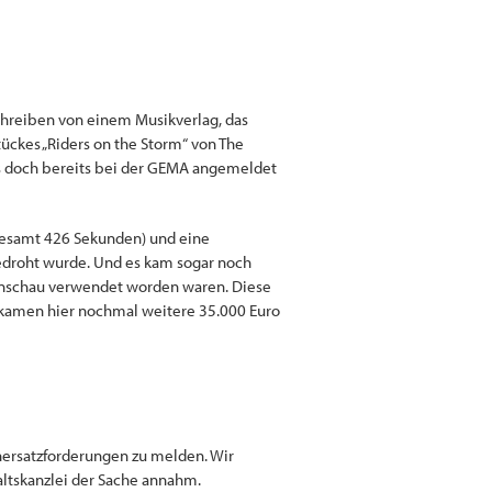
Schreiben von einem Musikverlag, das
ckes „Riders on the Storm“ von The
els doch bereits bei der GEMA angemeldet
sgesamt 426 Sekunden) und eine
gedroht wurde. Und es kam sogar noch
denschau verwendet worden waren. Diese
 kamen hier nochmal weitere 35.000 Euro
enersatzforderungen zu melden. Wir
altskanzlei der Sache annahm.