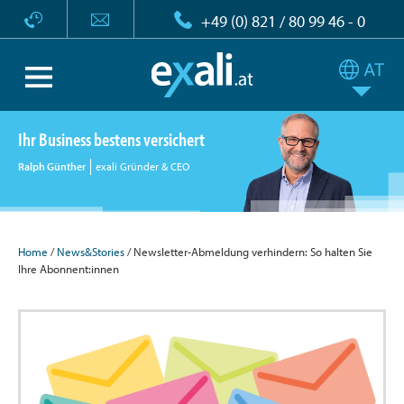
+49 (0) 821 / 80 99 46 - 0
Ihr Business bestens versichert
Ralph Günther
exali Gründer & CEO
Home
/
News&Stories
/ Newsletter-Abmeldung verhindern: So halten Sie
Ihre Abonnent:innen