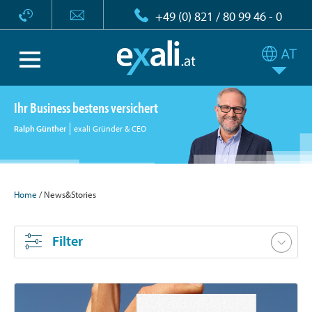
+49 (0) 821 / 80 99 46 - 0
Ihr Business bestens versichert
Ralph Günther
exali Gründer & CEO
Home
/ News&Stories
Filter