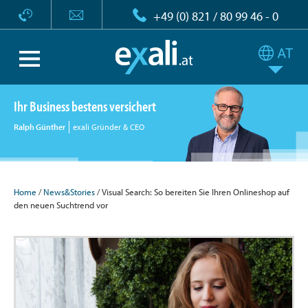
+49 (0) 821 / 80 99 46 - 0
Ihr Business bestens versichert
Ralph Günther
exali Gründer & CEO
Home
/
News&Stories
/ Visual Search: So bereiten Sie Ihren Onlineshop auf
den neuen Suchtrend vor