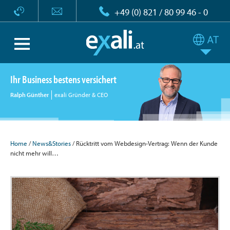
+49 (0) 821 / 80 99 46 - 0
Ihr Business bestens versichert
Ralph Günther
exali Gründer & CEO
Home
/
News&Stories
/ Rücktritt vom Webdesign-Vertrag: Wenn der Kunde
nicht mehr will…