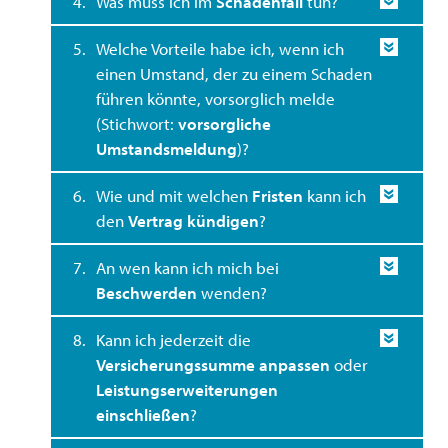
4.
Was muss ich im
Schadenfall
tun?
5.
Welche Vorteile habe ich, wenn ich
einen Umstand, der zu einem Schaden
führen könnte, vorsorglich melde
(Stichwort:
vorsorgliche
Umstandsmeldung
)?
6.
Wie und mit welchen
Fristen
kann ich
den
Vertrag kündigen
?
7.
An wen kann ich mich bei
Beschwerden
wenden?
8.
Kann ich jederzeit die
Versicherungssumme anpassen
oder
Leistungserweiterungen
einschließen
?