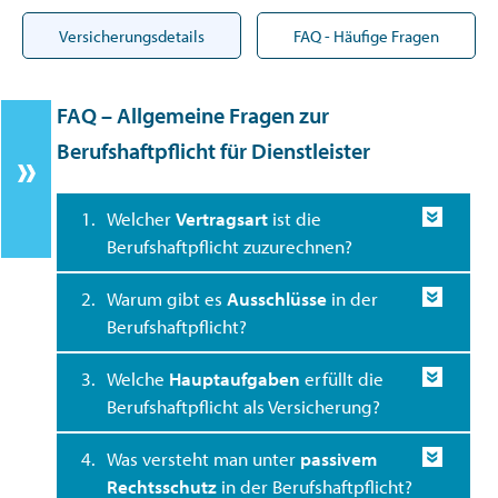
Versicherungsdetails
FAQ - Häufige Fragen
FAQ – Allgemeine Fragen zur
Berufshaftpflicht für Dienstleister
1.
Welcher
Vertragsart
ist die
Berufshaftpflicht zuzurechnen?
2.
Warum gibt es
Ausschlüsse
in der
Berufshaftpflicht?
3.
Welche
Hauptaufgaben
erfüllt die
Berufshaftpflicht als Versicherung?
4.
Was versteht man unter
passivem
Rechtsschutz
in der Berufshaftpflicht?