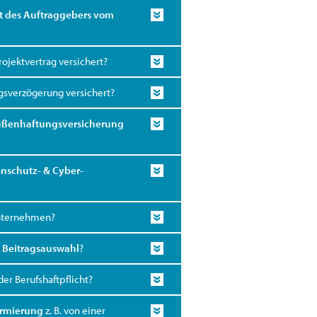
tt des Auftraggebers vom
ojektvertrag versichert?
gsverzögerung versichert?
ßenhaftungsversicherung
nschutz- & Cyber-
nternehmen?
e Beitragsauswahl
?
der Berufshaftpflicht?
rmierung
z. B. von einer