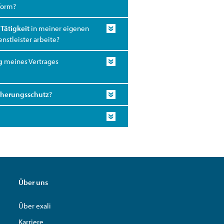
form?
r
Tätigkeit
in meiner eigenen
nstleister arbeite?
g
meines Vertrages
cherungsschutz
?
Über uns
Über exali
Karriere