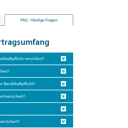
FAQ - Häufige Fragen
ertragsumfang
ufshaftpflicht versichert?
chert?
er Berufshaftpflicht?
mitversichert?
 versichert?