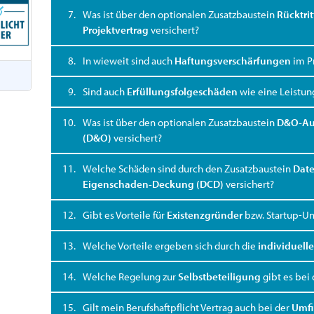
7.
Was ist über den optionalen Zusatzbaustein
Rücktri
Projektvertrag
versichert?
8.
In wieweit sind auch
Haftungsverschärfungen
im Pr
9.
Sind auch
Erfüllungsfolgeschäden
wie eine Leistun
10.
Was ist über den optionalen Zusatzbaustein
D&O-Au
(D&O)
versichert?
11.
Welche Schäden sind durch den Zusatzbaustein
Date
Eigenschaden-Deckung (DCD)
versichert?
12.
Gibt es Vorteile für
Existenzgründer
bzw. Startup-U
13.
Welche Vorteile ergeben sich durch die
individuell
14.
Welche Regelung zur
Selbstbeteiligung
gibt es bei 
15.
Gilt mein Berufshaftpflicht Vertrag auch bei der
Umfi