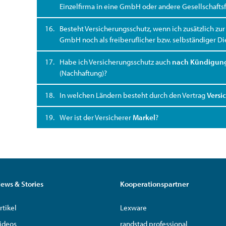
Einzelfirma in eine GmbH oder andere Gesellschafts
16.
Besteht Versicherungsschutz, wenn ich zusätzlich zu
GmbH noch als freiberuflicher bzw. selbständiger Die
17.
Habe ich Versicherungsschutz auch
nach Kündigun
(Nachhaftung)?
18.
In welchen Ländern besteht durch den Vertrag
Versi
19.
Wer ist der Versicherer
Markel
?
ews & Stories
Kooperationspartner
rtikel
Lexware
ideos
randstad professional