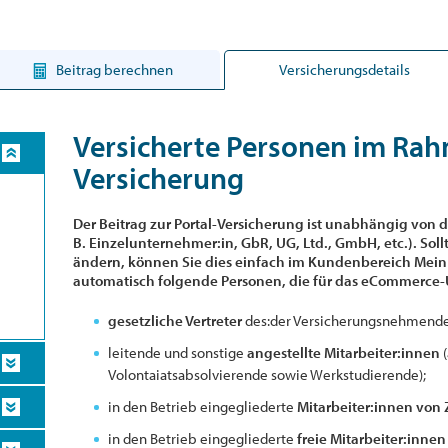
Beitrag berechnen
Versicherungsdetails
Versicherte Personen im Rah
Versicherung
Der Beitrag zur Portal-Versicherung
ist unabhängig von d
B. Einzelunternehmer:in, GbR, UG, Ltd., GmbH, etc.). Soll
ändern, können Sie dies einfach im Kundenbereich Mein e
automatisch folgende Personen, die für das eCommerce-
gesetzliche Vertreter
des:der Versicherungsnehmenden 
leitende und sonstige
angestellte Mitarbeiter:innen
(
Volontaiatsabsolvierende sowie Werkstudierende);
in den Betrieb eingegliederte
Mitarbeiter:innen von
in den Betrieb eingegliederte
freie Mitarbeiter:innen