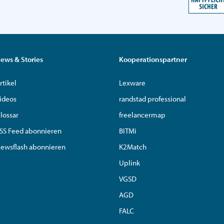
ews & Stories
Kooperationspartner
rtikel
Lexware
ideos
randstad professional
lossar
freelancermap
SS Feed abonnieren
BITMi
ewsflash abonnieren
K2Match
Uplink
VGSD
AGD
FALC