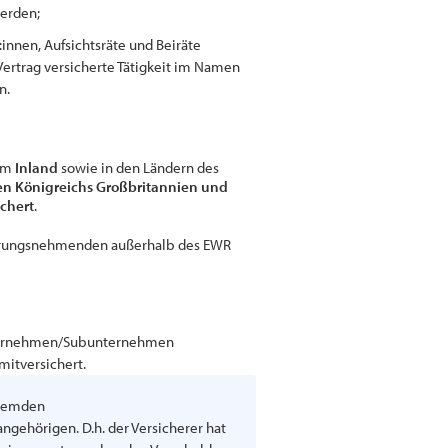
erden;
innen, Aufsichtsräte und Beiräte
Vertrag versicherte Tätigkeit im Namen
n.
 im
Inland
sowie in den Ländern des
en Königreichs Großbritannien und
ichert
.
cherungsnehmenden außerhalb des EWR
Unternehmen/Subunternehmen
mitversichert.
 fremden
ehörigen. D.h. der Versicherer hat