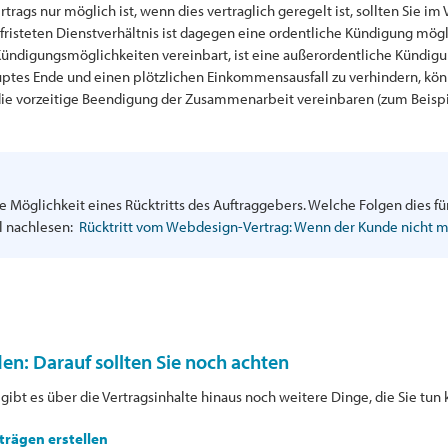
rags nur möglich ist, wenn dies vertraglich geregelt ist, sollten Sie im
risteten Dienstverhältnis ist dagegen eine ordentliche Kündigung mögli
 Kündigungsmöglichkeiten vereinbart, ist eine außerordentliche Kündig
uptes Ende und einen plötzlichen Einkommensausfall zu verhindern, kö
ür die vorzeitige Beendigung der Zusammenarbeit vereinbaren (zum Beis
e Möglichkeit eines Rücktritts des Auftraggebers. Welche Folgen dies fü
l nachlesen:
Rücktritt vom Webdesign-Vertrag: Wenn der Kunde nicht 
en: Darauf sollten Sie noch achten
gibt es über die Vertragsinhalte hinaus noch weitere Dinge, die Sie tun
trägen erstellen