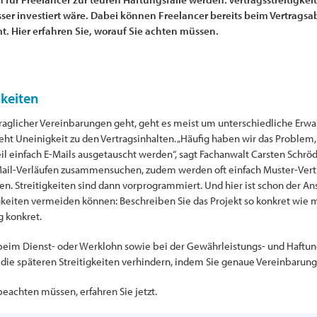
ser investiert wäre. Dabei können Freelancer bereits beim Vertragsab
mt. Hier erfahren Sie, worauf Sie achten müssen.
gkeiten
raglicher Vereinbarungen geht, geht es meist um unterschiedliche Erw
teht Uneinigkeit zu den Vertragsinhalten. „Häufig haben wir das Problem
l einfach E-Mails ausgetauscht werden“, sagt Fachanwalt Carsten Schrö
-Mail-Verläufen zusammensuchen, zudem werden oft einfach Muster-Vert
sen. Streitigkeiten sind dann vorprogrammiert. Und hier ist schon der Ans
gkeiten vermeiden können: Beschreiben Sie das Projekt so konkret wie m
 konkret.
beim Dienst- oder Werklohn sowie bei der Gewährleistungs- und Haftung
 die späteren Streitigkeiten verhindern, indem Sie genaue Vereinbarung
eachten müssen, erfahren Sie jetzt.