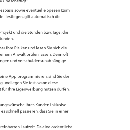
XY beschäftigt.“
gesbasis sowie eventuelle Spesen (zum
el festlegen, gilt automatisch die
Projekt und die Stunden bzw. Tage, die
 Stunden.
r Ihre Risiken und lesen Sie sich die
 einem Anwalt prüfen lassen. Denn oft
rfungen und verschuldensunabhängige
r eine App programmieren, sind Sie der
ag und legen Sie fest, wann diese
it für Ihre Eigenwerbung nutzen dürfen,
erungswünsche Ihres Kunden inklusive
s schnell passieren, dass Sie in einer
reinbarten Laufzeit. Da eine ordentliche