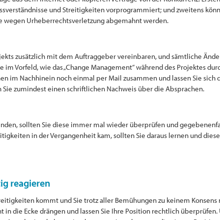
issverständnisse und Streitigkeiten vorprogrammiert; und zweitens kön
s Sie wegen Urheberrechtsverletzung abgemahnt werden.
Projekts zusätzlich mit dem Auftraggeber vereinbaren, und sämtliche Ä
Sie im Vorfeld, wie das „Change Management“ während des Projektes dur
hen im Nachhinein noch einmal per Mail zusammen und lassen Sie sich 
n Sie zumindest einen schriftlichen Nachweis über die Absprachen.
nden, sollten Sie diese immer mal wieder überprüfen und gegebenenfal
igkeiten in der Vergangenheit kam, sollten Sie daraus lernen und diese
tig reagieren
gsstreitigkeiten kommt und Sie trotz aller Bemühungen zu keinem Konse
icht in die Ecke drängen und lassen Sie Ihre Position rechtlich überprüfe