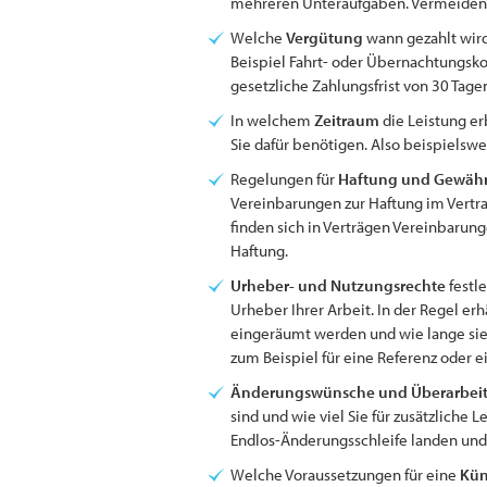
mehreren Unteraufgaben. Vermeiden Si
Welche
Vergütung
wann gezahlt wird
Beispiel Fahrt- oder Übernachtungskos
gesetzliche Zahlungsfrist von 30 Tag
In welchem
Zeitraum
die Leistung er
Sie dafür benötigen. Also beispielswe
Regelungen für
Haftung und Gewähr
Vereinbarungen zur Haftung im Vertra
finden sich in Verträgen Vereinbaru
Haftung.
Urheber- und Nutzungsrechte
festl
Urheber Ihrer Arbeit. In der Regel er
eingeräumt werden und wie lange sie g
zum Beispiel für eine Referenz oder e
Änderungswünsche und Überarbeit
sind und wie viel Sie für zusätzliche
Endlos-Änderungsschleife landen u
Welche Voraussetzungen für eine
Kü