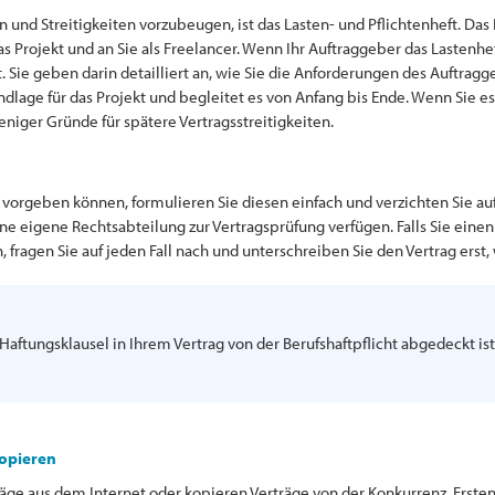
 und Streitigkeiten vorzubeugen, ist das Lasten- und Pflichtenheft. Das
 Projekt und an Sie als Freelancer. Wenn Ihr Auftraggeber das Lastenheft e
t. Sie geben darin detailliert an, wie Sie die Anforderungen des Auftra
dlage für das Projekt und begleitet es von Anfang bis Ende. Wenn Sie es 
eniger Gründe für spätere Vertragsstreitigkeiten.
s vorgeben können, formulieren Sie diesen einfach und verzichten Sie auf
eine eigene Rechtsabteilung zur Vertragsprüfung verfügen. Falls Sie eine
n, fragen Sie auf jeden Fall nach und unterschreiben Sie den Vertrag ers
e Haftungsklausel in Ihrem Vertrag von der Berufshaftpflicht abgedeckt i
opieren
äge aus dem Internet oder kopieren Verträge von der Konkurrenz. Erste