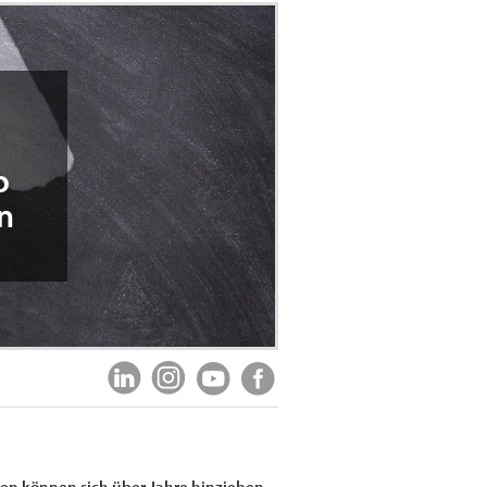
o
n
iten können sich über Jahre hinziehen