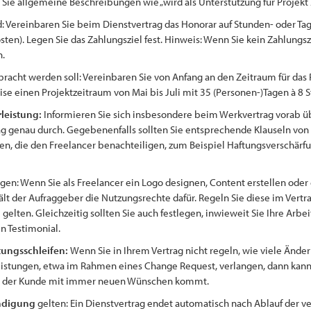
e allgemeine Beschreibungen wie „wird als Unterstützung für Projekt 
: Vereinbaren Sie beim Dienstvertrag das Honorar auf Stunden- oder Ta
ten). Legen Sie das Zahlungsziel fest. Hinweis: Wenn Sie kein Zahlungszi
en.
bracht werden soll: Vereinbaren Sie von Anfang an den Zeitraum für das 
ise einen Projektzeitraum von Mai bis Juli mit 35 (Personen-)Tagen à 8
leistung:
Informieren Sie sich insbesondere beim Werkvertrag vorab übe
g genau durch. Gegebenenfalls sollten Sie entsprechende Klauseln von
ngen, die den Freelancer benachteiligen, zum Beispiel Haftungsverschä
egen: Wenn Sie als Freelancer ein Logo designen, Content erstellen ode
hält der Aufraggeber die Nutzungsrechte dafür. Regeln Sie diese im Vertr
elten. Gleichzeitig sollten Sie auch festlegen, inwieweit Sie Ihre Arbe
in Testimonial.
ungsschleifen:
Wenn Sie in Ihrem Vertrag nicht regeln, wie viele Änd
 Leistungen, etwa im Rahmen eines Change Request, verlangen, dann kann e
nd der Kunde mit immer neuen Wünschen kommt.
ndigung
gelten: Ein Dienstvertrag endet automatisch nach Ablauf der ve