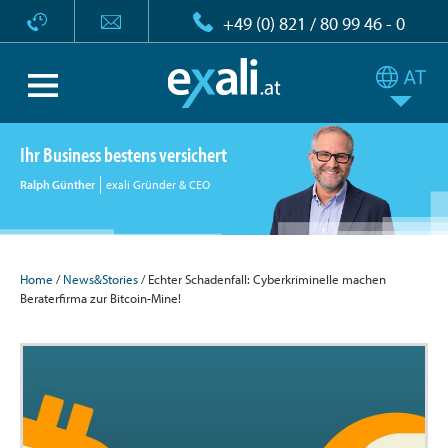
+49 (0) 821 / 80 99 46 - 0
Ihr Business bestens versichert
Ralph Günther
exali Gründer & CEO
Home
/
News&Stories
/ Echter Schadenfall: Cyberkriminelle machen
Beraterfirma zur Bitcoin-Mine!