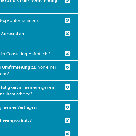
 & Acquisitions-Versicherung
rt-up-Unternehmen?
e Auswahl an
der Consulting-Haftpflicht?
er
Umfirmierung
z.B. von einer
form?
r
Tätigkeit
in meiner eigenen
nsultant arbeite?
g
meines Vertrages?
cherungsschutz
?