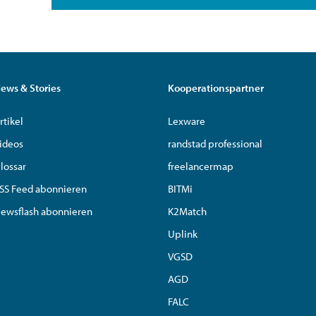
ews & Stories
Kooperationspartner
rtikel
Lexware
ideos
randstad professional
lossar
freelancermap
SS Feed abonnieren
BITMi
ewsflash abonnieren
K2Match
Uplink
VGSD
AGD
FALC