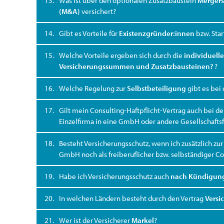
13.
Was ist über den optionalen Zusatzbaustein
Mergers
(M&A)
versichert?
14.
Gibt es Vorteile für
Existenzgründer:innen
bzw. Sta
15.
Welche Vorteile ergeben sich durch die
individuell
Versicherungssummen und Zusatzbausteinen?
?
16.
Welche Regelung zur
Selbstbeteiligung
gibt es bei 
17.
Gilt mein Consulting-Haftpflicht-Vertrag auch bei d
Einzelfirma in eine GmbH oder andere Gesellschafts
18.
Besteht Versicherungsschutz, wenn ich zusätzlich zu
GmbH noch als freiberuflicher bzw. selbständiger Co
19.
Habe ich Versicherungsschutz auch
nach Kündigun
20.
In welchen Ländern besteht durch den Vertrag
Versi
21.
Wer ist der Versicherer
Markel
?