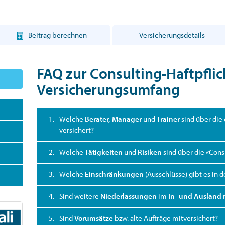
Beitrag berechnen
Versicherungsdetails
FAQ zur Consulting-Haftpflic
Versicherungsumfang
1.
Welche
Berater, Manager
und
Trainer
sind über die 
versichert?
2.
Welche
Tätigkeiten
und
Risiken
sind über die «Consu
3.
Welche
Einschränkungen
(Ausschlüsse) gibt es in d
4.
Sind weitere
Niederlassungen
im
In- und Ausland
5.
Sind
Vorumsätze
bzw. alte Aufträge mitversichert?