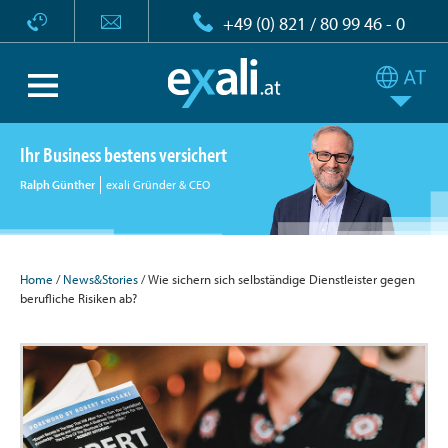
+49 (0) 821 / 80 99 46 - 0
Ihr Business bestens versichert
Ralph Günther
exali Gründer & CEO
Home
/
News&Stories
/ Wie sichern sich selbständige Dienstleister gegen
berufliche Risiken ab?