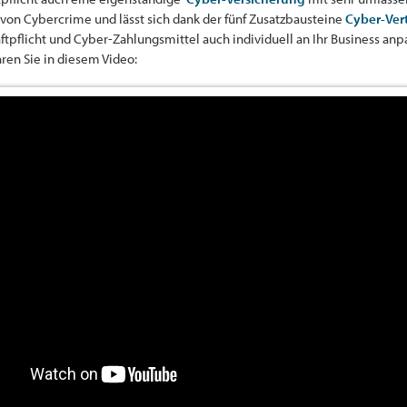
von Cybercrime und lässt sich dank der fünf Zusatzbausteine
Cyber-Ver
pflicht und Cyber-Zahlungsmittel auch individuell an Ihr Business anp
ren Sie in diesem Video: