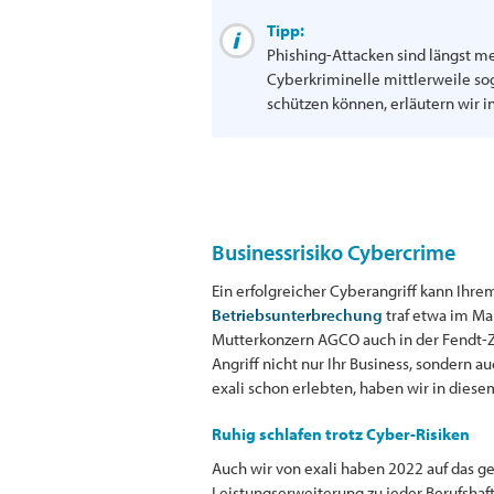
Tipp:
Phishing-Attacken sind längst me
Cyberkriminelle mittlerweile sog
schützen können, erläutern wir i
Businessrisiko Cybercrime
Ein erfolgreicher Cyberangriff kann Ih
Betriebsunterbrechung
traf etwa im Ma
Mutterkonzern AGCO auch in der Fendt-Zen
Angriff nicht nur Ihr Business, sondern 
exali schon erlebten, haben wir in dies
Ruhig schlafen trotz Cyber-Risiken
Auch wir von exali haben 2022 auf das 
Leistungserweiterung zu jeder Berufshaf