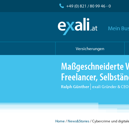
+49 (0) 821 / 80 99 46 - 0
Mein Bus
Versicherungen
Maßgeschneiderte V
Freelancer, Selbst
Ralph Günther
exali Gründer & CEO
Home
/
News&Stories
/ Cybercrime und digita