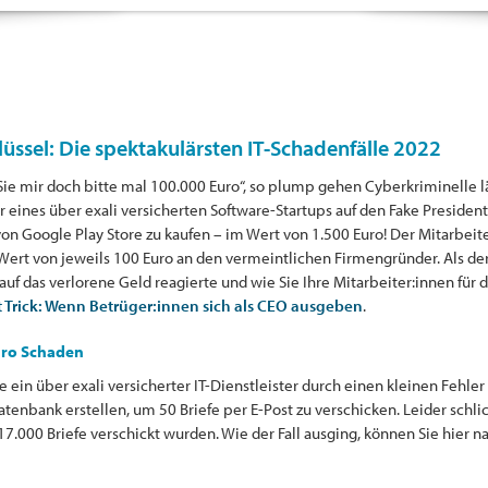
üssel: Die spektakulärsten IT-Schadenfälle 2022
 Sie mir doch bitte mal 100.000 Euro“, so plump gehen Cyberkriminelle l
er eines über exali versicherten Software-Startups auf den Fake President T
on Google Play Store zu kaufen – im Wert von 1.500 Euro! Der Mitarbeit
Wert von jeweils 100 Euro an den vermeintlichen Firmengründer. Als der 
auf das verlorene Geld reagierte und wie Sie Ihre Mitarbeiter:innen für
t Trick: Wenn Betrüger:innen sich als CEO ausgeben
.
uro Schaden
ein über exali versicherter IT-Dienstleister durch einen kleinen Fehler 
enbank erstellen, um 50 Briefe per E-Post zu verschicken. Leider schlic
 17.000 Briefe verschickt wurden. Wie der Fall ausging, können Sie hier 