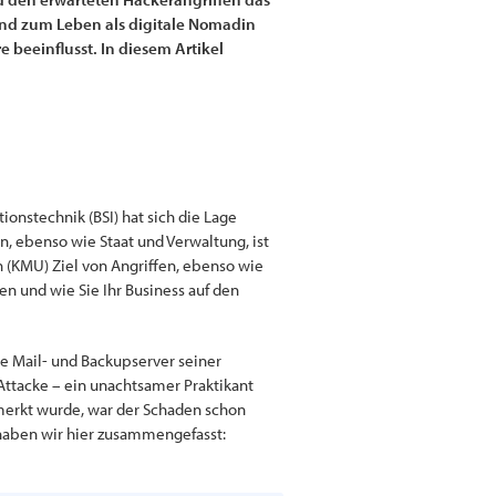
end zum Leben als digitale Nomadin
beeinflusst. In diesem Artikel
ionstechnik (BSI) hat sich die Lage
 ebenso wie Staat und Verwaltung, ist
 (KMU) Ziel von Angriffen, ebenso wie
n und wie Sie Ihr Business auf den
die Mail- und Backupserver seiner
ttacke – ein unachtsamer Praktikant
emerkt wurde, war der Schaden schon
 haben wir hier zusammengefasst: