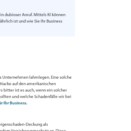
in dubioser Anruf. Mittels KI können
rlich ist und wie Sie Ihr Business
zes Unternehmen lahmlegen. Eine solche
Attacke auf den amerikanischen
 bitter ist es auch, wenn ein solcher
sollten und welche Schadenfälle wir bei
r Ihr Business
.
reigenschaden-Deckung als
ndem Versicherungsschutz an. Diese