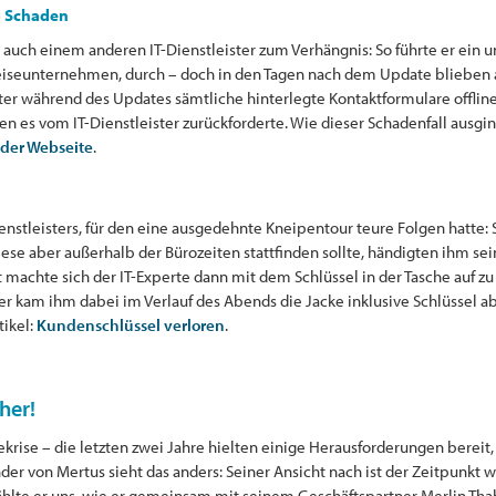
o Schaden
de auch einem anderen IT-Dienstleister zum Verhängnis: So führte er ein
eiseunternehmen, durch – doch in den Tagen nach dem Update blieben 
leister während des Updates sämtliche hinterlegte Kontaktformulare o
n es vom IT-Dienstleister zurückforderte. Wie dieser Schadenfall ausgin
der Webseite
.
-Dienstleisters, für den eine ausgedehnte Kneipentour teure Folgen hatte
iese aber außerhalb der Bürozeiten stattfinden sollte, händigten ihm se
machte sich der IT-Experte dann mit dem Schlüssel in der Tasche auf zu
kam ihm dabei im Verlauf des Abends die Jacke inklusive Schlüssel a
tikel:
Kundenschlüssel verloren
.
her!
rise – die letzten zwei Jahre hielten einige Herausforderungen bereit,
der von Mertus sieht das anders: Seiner Ansicht nach ist der Zeitpunkt w
zählte er uns, wie er gemeinsam mit seinem Geschäftspartner Merlin T