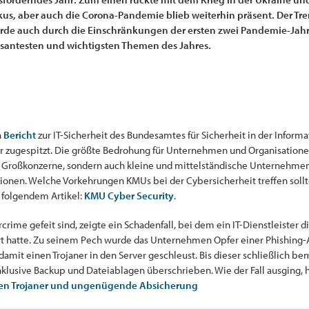
kus, aber auch die Corona-Pandemie blieb weiterhin präsent. Der Tr
e auch durch die Einschränkungen der ersten zwei Pandemie-Jahre 
ssantesten und wichtigsten Themen des Jahres.
n
Bericht
zur IT-Sicherheit des Bundesamtes für Sicherheit in der Informat
 zugespitzt. Die größte Bedrohung für Unternehmen und Organisationen,
r Großkonzerne, sondern auch kleine und mittelständische Unternehmen
onen. Welche Vorkehrungen KMUs bei der Cybersicherheit treffen sollte
n folgendem Artikel:
KMU Cyber Security
.
crime gefeit sind, zeigte ein Schadenfall, bei dem ein IT-Dienstleister 
rt hatte. Zu seinem Pech wurde das Unternehmen Opfer einer Phishing-A
amit einen Trojaner in den Server geschleust. Bis dieser schließlich b
inklusive Backup und Dateiablagen überschrieben. Wie der Fall ausging,
nen Trojaner und ungenügende Absicherung