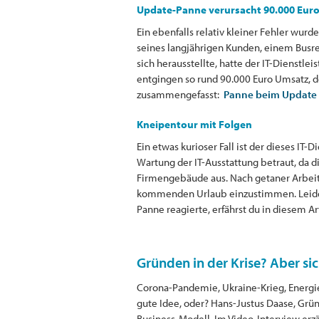
Update-Panne verursacht 90.000 Eur
Ein ebenfalls relativ kleiner Fehler wur
seines langjährigen Kunden, einem Busr
sich herausstellte, hatte der IT-Dienst
entgingen so rund 90.000 Euro Umsatz, de
zusammengefasst:
Panne beim Update 
Kneipentour mit Folgen
Ein etwas kurioser Fall ist der dieses IT
Wartung der IT-Ausstattung betraut, da d
Firmengebäude aus. Nach getaner Arbeit 
kommenden Urlaub einzustimmen. Leider 
Panne reagierte, erfährst du in diesem Ar
Gründen in der Krise? Aber sic
Corona-Pandemie, Ukraine-Krieg, Energiek
gute Idee, oder? Hans-Justus Daase, Grün
Business-Modell. Im Video-Interview er