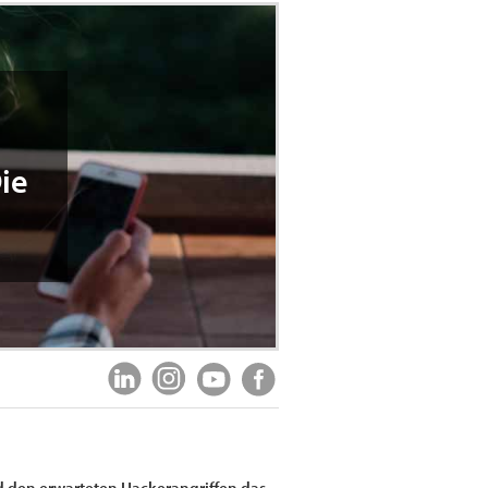
ie
nd den erwarteten Hackerangriffen das