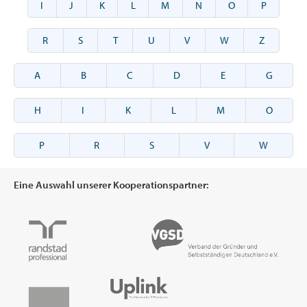
I
J
K
L
M
N
O
P
R
S
T
U
V
W
Z
A
B
C
D
E
G
H
I
K
L
M
O
P
R
S
V
W
Eine Auswahl unserer Kooperationspartner: