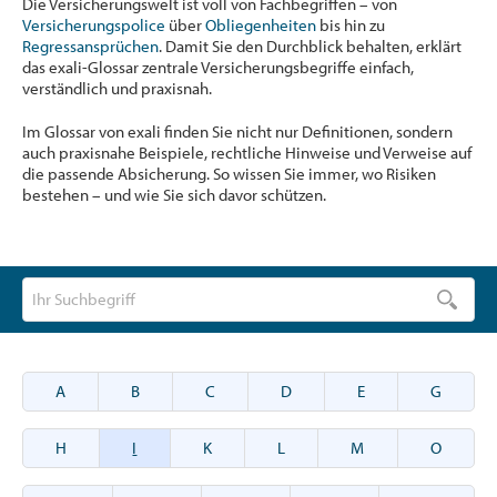
Die Versicherungswelt ist voll von Fachbegriffen – von
Versicherungspolice
über
Obliegenheiten
bis hin zu
Regressansprüchen
. Damit Sie den Durchblick behalten, erklärt
das exali-Glossar zentrale Versicherungsbegriffe einfach,
verständlich und praxisnah.
Im Glossar von exali finden Sie nicht nur Definitionen, sondern
auch praxisnahe Beispiele, rechtliche Hinweise und Verweise auf
die passende Absicherung. So wissen Sie immer, wo Risiken
bestehen – und wie Sie sich davor schützen.
A
B
C
D
E
G
H
I
K
L
M
O