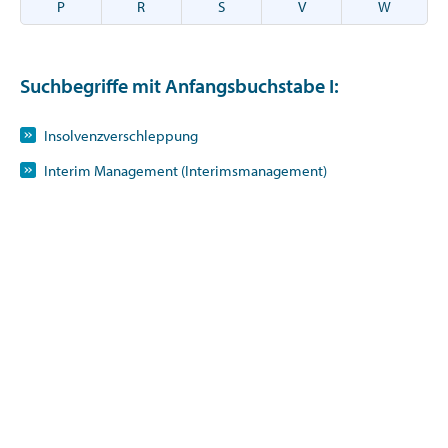
P
R
S
V
W
Suchbegriffe mit Anfangsbuchstabe
I
:
Insolvenzverschleppung
Interim Management (Interimsmanagement)