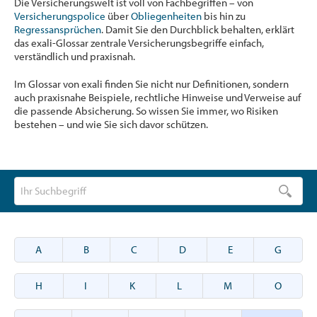
Die Versicherungswelt ist voll von Fachbegriffen – von
Versicherungspolice
über
Obliegenheiten
bis hin zu
Regressansprüchen
. Damit Sie den Durchblick behalten, erklärt
das exali-Glossar zentrale Versicherungsbegriffe einfach,
verständlich und praxisnah.
Im Glossar von exali finden Sie nicht nur Definitionen, sondern
auch praxisnahe Beispiele, rechtliche Hinweise und Verweise auf
die passende Absicherung. So wissen Sie immer, wo Risiken
bestehen – und wie Sie sich davor schützen.
A
B
C
D
E
G
H
I
K
L
M
O