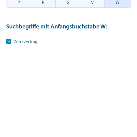
P
R
S
V
W
Suchbegriffe mit Anfangsbuchstabe
W
:
Werkvertrag