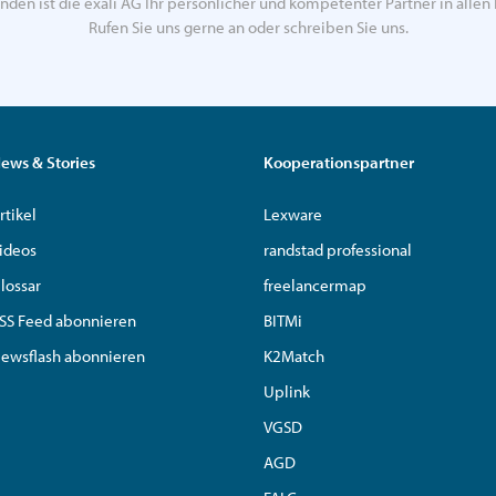
nden ist die exali AG Ihr persönlicher und kompetenter Partner in allen 
Rufen Sie uns gerne an oder schreiben Sie uns.
ews & Stories
Kooperationspartner
rtikel
Lexware
ideos
randstad professional
lossar
freelancermap
SS Feed abonnieren
BITMi
ewsflash abonnieren
K2Match
Uplink
VGSD
AGD