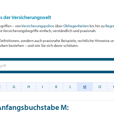
us der Versicherungswelt
egriffen – von
Versicherungspolice
über
Obliegenheiten
bis hin zu
Regr
ale Versicherungsbegriffe einfach, verständlich und praxisnah.
r Definitionen, sondern auch praxisnahe Beispiele, rechtliche Hinweise 
siken bestehen – und wie Sie sich davor schützen.
E
G
H
I
K
L
M
O
 Anfangsbuchstabe
M
: