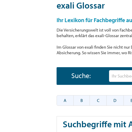
exali Glossar
Ihr Lexikon für Fachbegriffe a
Die Versicherungswelt ist voll von Fachb
behalten, erklärt das exali-Glossar zentr
Im Glossar von exali finden Sie nicht nu
Absicherung. So wissen Sie immer, wo Ri
Suche:
A
B
C
D
Suchbegriffe mit