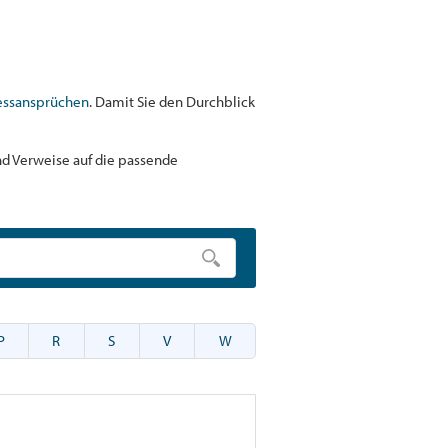
essansprüchen
. Damit Sie den Durchblick
und Verweise auf die passende
P
R
S
V
W