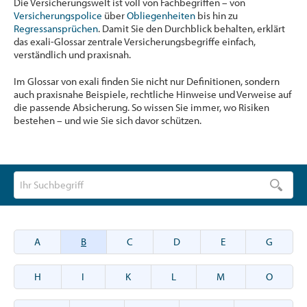
Die Versicherungswelt ist voll von Fachbegriffen – von
Versicherungspolice
über
Obliegenheiten
bis hin zu
Regressansprüchen
. Damit Sie den Durchblick behalten, erklärt
das exali-Glossar zentrale Versicherungsbegriffe einfach,
verständlich und praxisnah.
Im Glossar von exali finden Sie nicht nur Definitionen, sondern
auch praxisnahe Beispiele, rechtliche Hinweise und Verweise auf
die passende Absicherung. So wissen Sie immer, wo Risiken
bestehen – und wie Sie sich davor schützen.
A
B
C
D
E
G
H
I
K
L
M
O