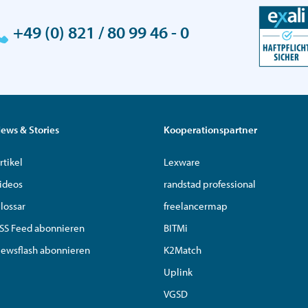
+49 (0) 821 / 80 99 46 - 0
ews & Stories
Kooperationspartner
rtikel
Lexware
ideos
randstad professional
lossar
freelancermap
SS Feed abonnieren
BITMi
ewsflash abonnieren
K2Match
Uplink
VGSD