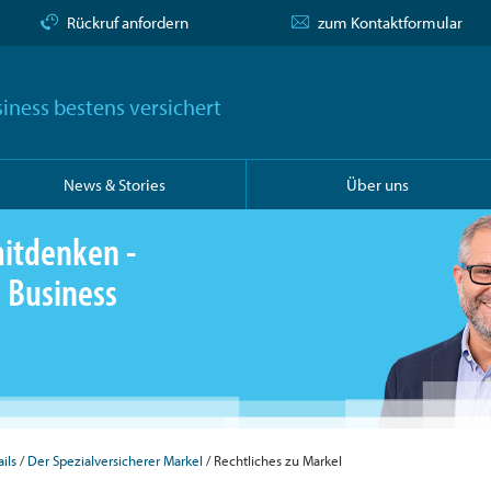
Rückruf anfordern
zum Kontaktformular
iness bestens versichert
News & Stories
Über uns
itdenken -
m Business
ils
Der Spezialversicherer Markel
Rechtliches zu Markel