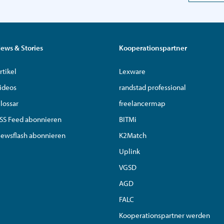
ews & Stories
Kooperationspartner
rtikel
Lexware
ideos
randstad professional
lossar
freelancermap
SS Feed abonnieren
BITMi
ewsflash abonnieren
K2Match
Uplink
VGSD
AGD
FALC
Kooperationspartner werden