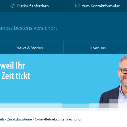
Rückruf anfordern
zum Kontaktformular
iness bestens versichert
News & Stories
Über uns
weil Ihr
Zeit tickt
ils
Zusatzbausteine
Cyber-Betriebsunterbrechung