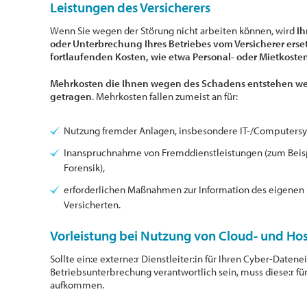
Leistungen des Versicherers
Wenn Sie wegen der Störung nicht arbeiten können, wird
Ih
oder Unterbrechung Ihres Betriebes vom Versicherer erse
fortlaufenden Kosten, wie etwa Personal- oder Mietkoste
Mehrkosten die Ihnen wegen des Schadens entstehen wer
getragen
. Mehrkosten fallen zumeist an für:
Nutzung fremder Anlagen, insbesondere IT-/Computers
Inanspruchnahme von Fremddienstleistungen (zum Beispie
Forensik),
erforderlichen Maßnahmen zur Information des eigene
Versicherten.
Vorleistung bei Nutzung von Cloud- und Ho
Sollte ein:e externe:r Dienstleiter:in für Ihren Cyber-Date
Betriebsunterbrechung verantwortlich sein, muss diese:r f
aufkommen.