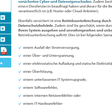
versicherten Cyber-und Dateneigenschaden
. Zudem best
eine:n Diestleister:in beauftragt haben und diese:r für die
verantwortlich ist (z.B. Hoster oder Cloud-Anbieter).
Ebenfalls versichert ist eine
Betriebsunterbrechung durch 
Datenschutzbehörde
. Zudem sind Sie geschützt, wenn du
Ihrem System ausgehen und unvorhergesehen und unbea
Betriebsunterbrechung auftritt. Dies ist bei folgenden Szenar
einem Ausfall der Stromversorgung,
einer Über- und Unterspannung,
te
einer elektrostatische Aufladung und statische Elektrizitä
einer Überhitzung,
einem unterlassenen IT-Systemupgrade,
einem Softwarefehler,
einem internen Netzwerkfehler oder
einem IT-Hardwarefehler