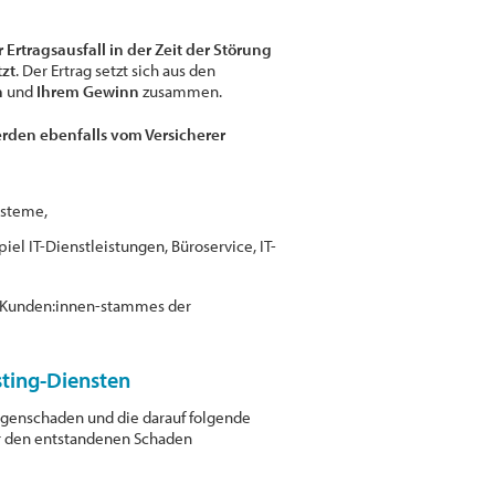
r Ertragsausfall in der Zeit der Störung
tzt
. Der Ertrag setzt sich aus den
n
und
Ihrem Gewinn
zusammen.
den ebenfalls vom Versicherer
ysteme,
l IT-Dienstleistungen, Büroservice, IT-
n Kunden:innen-stammes der
sting-Diensten
neigenschaden und die darauf folgende
ür den entstandenen Schaden