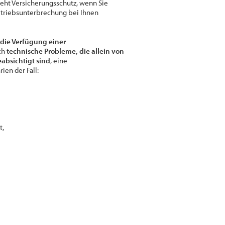
eht Versicherungsschutz, wenn Sie
 Betriebsunterbrechung bei Ihnen
die Verfügung einer
rch
technische Probleme, die allein von
bsichtigt sind
, eine
ien der Fall:
t,