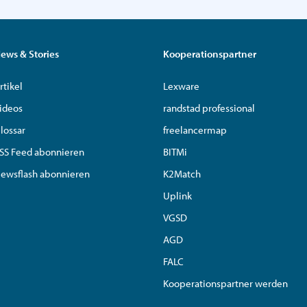
ews & Stories
Kooperationspartner
rtikel
Lexware
ideos
randstad professional
lossar
freelancermap
SS Feed abonnieren
BITMi
ewsflash abonnieren
K2Match
Uplink
VGSD
AGD
FALC
Kooperationspartner werden