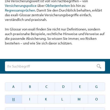
Die Versicherungswelt ist voll von Fachbegriffen – von
Versicherungspolice
über
Obliegenheiten
bis hin zu
Regressansprüchen
. Damit Sie den Durchblick behalten, erklärt
das exali-Glossar zentrale Versicherungsbegriffe einfach,
verständlich und praxisnah.
Im Glossar von exali finden Sie nicht nur Definitionen, sondern
auch praxisnahe Beispiele, rechtliche Hinweise und Verweise auf
die passende Absicherung. So wissen Sie immer, wo Risiken
bestehen – und wie Sie sich davor schützen.
A
B
C
D
E
G
H
I
K
L
M
O