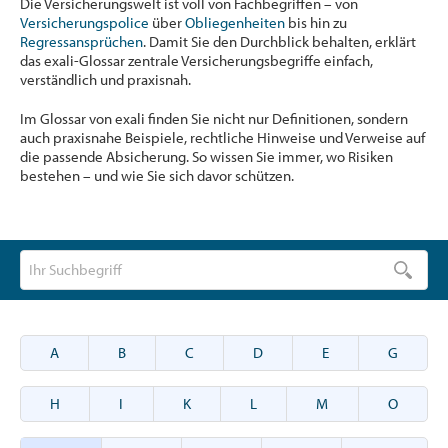
Die Versicherungswelt ist voll von Fachbegriffen – von
Versicherungspolice
über
Obliegenheiten
bis hin zu
Regressansprüchen
. Damit Sie den Durchblick behalten, erklärt
das exali-Glossar zentrale Versicherungsbegriffe einfach,
verständlich und praxisnah.
Im Glossar von exali finden Sie nicht nur Definitionen, sondern
auch praxisnahe Beispiele, rechtliche Hinweise und Verweise auf
die passende Absicherung. So wissen Sie immer, wo Risiken
bestehen – und wie Sie sich davor schützen.
A
B
C
D
E
G
H
I
K
L
M
O