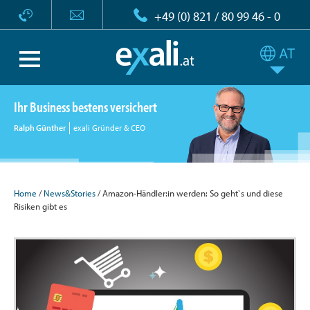
+49 (0) 821 / 80 99 46 - 0
Ihr Business bestens versichert
Ralph Günther
exali Gründer & CEO
Home
/
News&Stories
/ Amazon-Händler:in werden: So geht`s und diese
Risiken gibt es